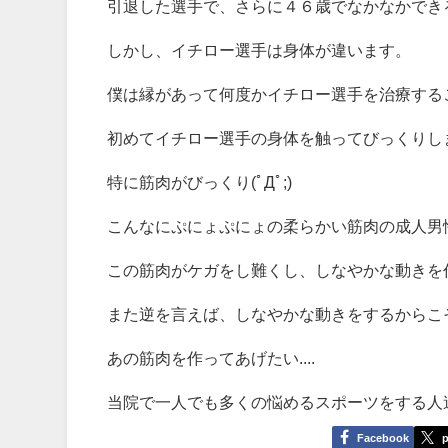
引退した選手で、さらに４６歳でなかなかでき
しかし、イチロー選手は身体が違います。
僕は縁があって何度かイチロー選手を治療する
初めてイチロー選手の身体を触ってびっくりし
特に筋肉がびっくり(ﾟДﾟ;)
こんなにぷにょぷにょの柔らかい筋肉の成人男
この筋肉がケガをし難くし、しなやかな動きを
また逆を言えば、しなやかな動きをするからこ
あの筋肉を作ってあげたい....
当院で一人でも多くの悩めるスポーツをする人
Facebook
p