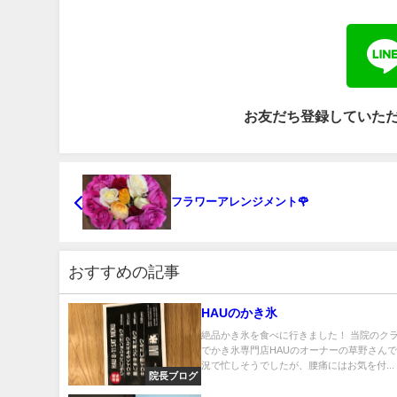
お友だち登録していた
フラワーアレンジメント🌹
おすすめの記事
HAUのかき氷
絶品かき氷を食べに行きました！ 当院のク
でかき氷専門店HAUのオーナーの草野さんで
況で忙しそうでしたが、腰痛にはお気を付...
院長ブログ