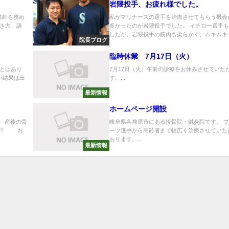
岩隈投手、お疲れ様でした。
が講師を務め
私がマリナーズの選手を治療させてもらう機会
き方」講
多かったのが岩隈投手でした。 イチロー選手
したが、岩隈投手の筋肉も柔らかく、ムキムキ..
院長ブログ
臨時休業 7月17日（火）
とはあり
7月17日（火）午前の診療をお休みさせていた
い結果は出
す。...
.
最新情報
ホームページ開設
 産後の骨
岐阜県各務原市にある接骨院・鍼灸院です。 
たか？ お
ーツ選手から高齢者まで幅広く治療させていた
おります。...
最新情報