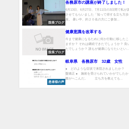
各務原市の講座が終了しました！
6月13日、6月27日、7月11日の3日間で私
させてもらいました「知って得する立ち方歩
座。 暑い中、約２０名の方にご参加...
院長ブログ
健康意識を改革する
今まで健康になるために何か行動に移したこ
ますか？ それは継続できたでしょうか？ 良
たでしょうか？ 誰もが健康になりたいとい..
院長ブログ
岐阜県 各務原市 32歳 女性
● どのような症状で来院されましたか？
盤矯正 ● 施術を受けられていかがでし
腹がへこんだ。 立ち方を教えても...
患者様の声